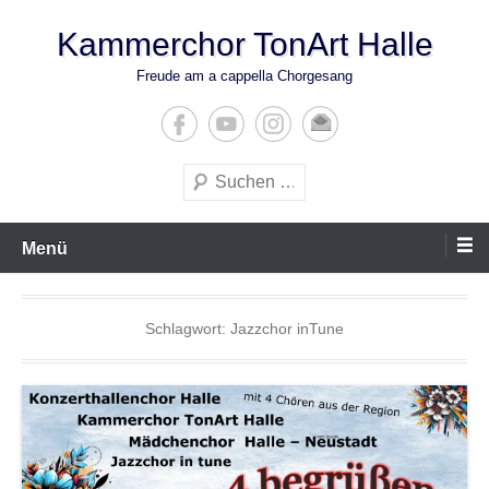
Zum
Kammerchor TonArt Halle
Inhalt
springen
Freude am a cappella Chorgesang
Suchen
Menü
Schlagwort:
Jazzchor inTune