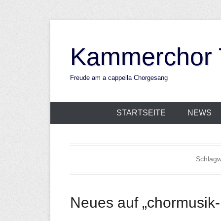
Zum
Inhalt
Kammerchor T
springen
Freude am a cappella Chorgesang
STARTSEITE
NEWS
Schlagw
Neues auf „chormusik-i