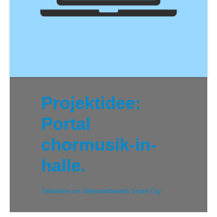
Projektidee:
Portal
chormusik-in-
halle.
Teilnahme am Ideenwettbewerb Smart City