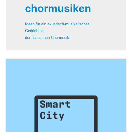
chormusiken
Ideen für ein akustisch-musikalisches
Gedächtnis
der halleschen Chormus
ik