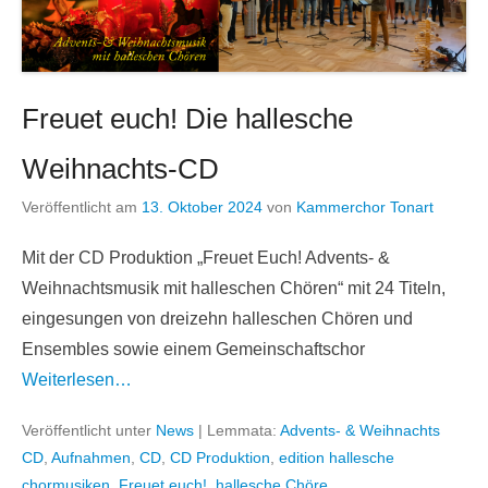
Freuet euch! Die hallesche
Weihnachts-CD
Veröffentlicht am
13. Oktober 2024
von
Kammerchor Tonart
Mit der CD Produktion „Freuet Euch! Advents- &
Weihnachtsmusik mit halleschen Chören“ mit 24 Titeln,
eingesungen von dreizehn halleschen Chören und
Ensembles sowie einem Gemeinschaftschor
Weiterlesen…
Veröffentlicht unter
News
|
Lemmata:
Advents- & Weihnachts
CD
,
Aufnahmen
,
CD
,
CD Produktion
,
edition hallesche
chormusiken
,
Freuet euch!
,
hallesche Chöre