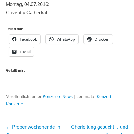
Montag, 04.07.2016:
Coventry Cathedral
Teilen mit:
Facebook
WhatsApp
Drucken
E-Mail
Gefällt mir:
Veröffentlicht unter
Konzerte
,
News
|
Lemmata:
Konzert
,
Konzerte
Beitragsnavigation
←
Probenwochenende in
Chorleitung gesucht …und