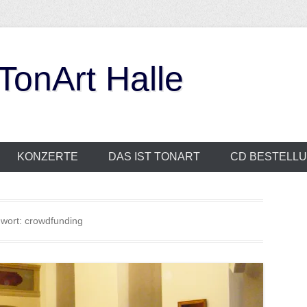
onArt Halle
KONZERTE
DAS IST TONART
CD BESTELL
gwort:
crowdfunding