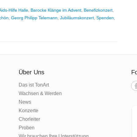
Aids-Hilfe Halle
,
Barocke Klänge im Advent
,
Benefizkonzert
,
chön
,
Georg Philipp Telemann
,
Jubiläumskonzert
,
Spenden
,
Über Uns
Fo
Das ist TonArt
Wachsen & Werden
News
Konzerte
Chorleiter
Proben
Wir brauchen Ihre Unterstützung