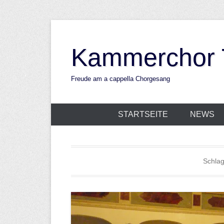
Zum
Inhalt
Kammerchor T
springen
Freude am a cappella Chorgesang
STARTSEITE
NEWS
Schla