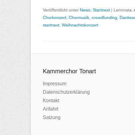
Veröffentlicht unter
News
,
Startnext
|
Lemmata:
Chorkonzert
,
Chormusik
,
crowdfunding
,
Dankes
startnext
,
Weihnachtskonzert
Kammerchor Tonart
Impressum
Datenschutzerklärung
Kontakt
Anfahrt
Satzung