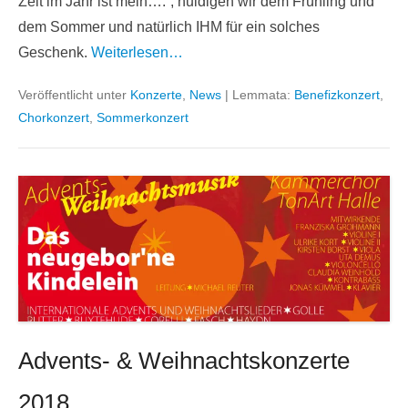
Zeit im Jahr ist mein….“, huldigen wir dem Frühling und
dem Sommer und natürlich IHM für ein solches
Geschenk.
Weiterlesen…
Veröffentlicht unter
Konzerte
,
News
|
Lemmata:
Benefizkonzert
,
Chorkonzert
,
Sommerkonzert
Advents- & Weihnachtskonzerte
2018